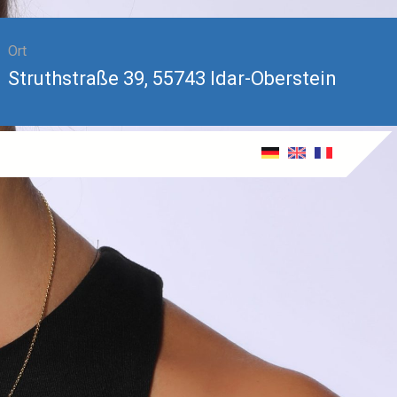
Ort
Struthstraße 39, 55743 Idar-Oberstein