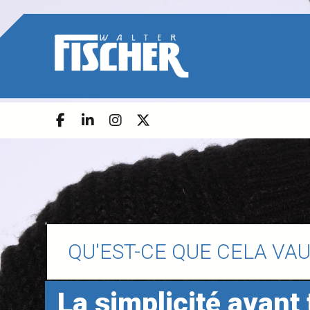
QU'EST-CE QUE CELA VA
La simplicité avant 